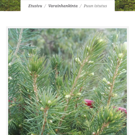
Etusivu
Varainhankinta
Puun istutus