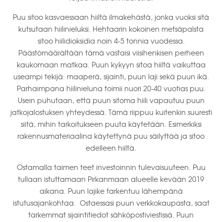
Puu sitoo kasvaessaan hiiltä ilmakehästä, jonka vuoksi sitä
kutsutaan hiilinieluksi. Hehtaarin kokoinen metsäpalsta
sitoo hiilidioksidia noin 4-5 tonnia vuodessa.
Päästömäärältään tämä vastaisi viisihenkisen perheen
kaukomaan matkaa. Puun kykyyn sitoa hiiltä vaikuttaa
useampi tekijä: maaperä, sijainti, puun laji sekä puun ikä.
Parhaimpana hiilinieluna toimii nuori 20-40 vuotias puu.
Usein puhutaan, että puun sitoma hiili vapautuu puun
jatkojalostuksen yhteydessä. Tämä riippuu kuitenkin suuresti
siitä, mihin tarkoitukseen puuta käytetään. Esimerkiksi
rakennusmateriaalina käytettynä puu säilyttää ja sitoo
edelleen hiiltä.
Ostamalla taimen teet investoinnin tulevaisuuteen. Puu
tullaan istuttamaan Pirkanmaan alueelle kevään 2019
aikana. Puun lajike tarkentuu lähempänä
istutusajankohtaa. Ostaessasi puun verkkokaupasta, saat
tarkemmat sijaintitiedot sähköpostiviestissä. Puun