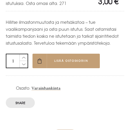
3,00
€
istutuksia. Osta omasi alta.
271
Hillitse ilmastonmuutosta ja metsäkatoa – tue
vaalikampanjaani ja osta puun istutus. Saat ostamistasi
taimista tiedon koska ne istutetaan ja tarkat sijaintitiedot
istustusalasta. Tervetuloa tekemään ympäristötekoja.
LISÄÄ OSTOSKORIIN
Osasto:
Varainhankinta
SHARE