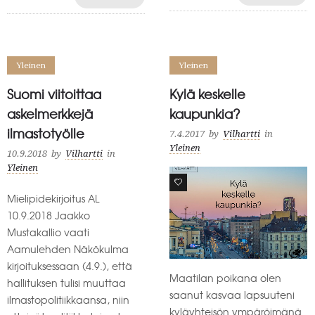
Yleinen
Yleinen
Suomi viitoittaa
Kylä keskelle
askelmerkkejä
kaupunkia?
ilmastotyölle
7.4.2017
by
Vilhartti
in
Yleinen
10.9.2018
by
Vilhartti
in
Yleinen
6
Mielipidekirjoitus AL
10.9.2018 Jaakko
Mustakallio vaati
Aamulehden Näkökulma
kirjoituksessaan (4.9.), että
Maatilan poikana olen
hallituksen tulisi muuttaa
saanut kasvaa lapsuuteni
ilmastopolitiikkaansa, niin
kyläyhteisön ympäröimänä.