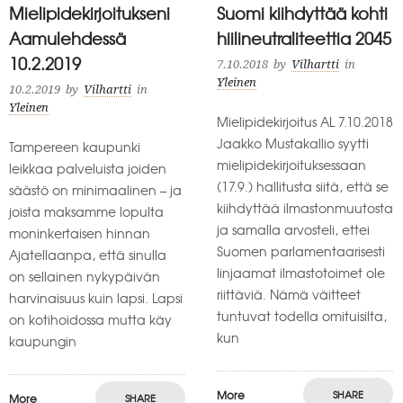
Mielipidekirjoitukseni
Suomi kiihdyttää kohti
Aamulehdessä
hiilineutraliteettia 2045
10.2.2019
7.10.2018
by
Vilhartti
in
Yleinen
10.2.2019
by
Vilhartti
in
Yleinen
Mielipidekirjoitus AL 7.10.2018
Jaakko Mustakallio syytti
Tampereen kaupunki
mielipidekirjoituksessaan
leikkaa palveluista joiden
(17.9.) hallitusta siitä, että se
säästö on minimaalinen – ja
kiihdyttää ilmastonmuutosta
joista maksamme lopulta
ja samalla arvosteli, ettei
moninkertaisen hinnan
Suomen parlamentaarisesti
Ajatellaanpa, että sinulla
linjaamat ilmastotoimet ole
on sellainen nykypäivän
riittäviä. Nämä väitteet
harvinaisuus kuin lapsi. Lapsi
tuntuvat todella omituisilta,
on kotihoidossa mutta käy
kun
kaupungin
More
SHARE
More
SHARE