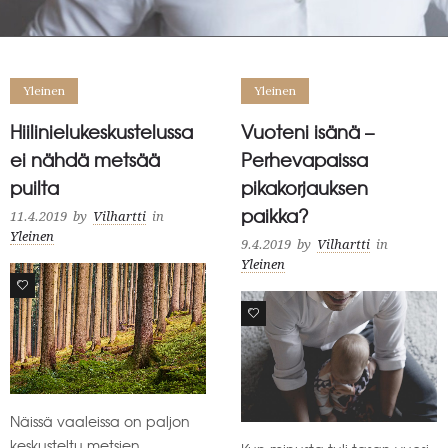
Yleinen
Yleinen
Hiilinielukeskustelussa
Vuoteni isänä –
ei nähdä metsää
Perhevapaissa
puilta
pikakorjauksen
paikka?
11.4.2019
by
Vilhartti
in
Yleinen
9.4.2019
by
Vilhartti
in
Yleinen
0
2
Näissä vaaleissa on paljon
keskusteltu metsien